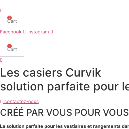
Aller
au
contenu
0
Cart
Facebook
Instagram
0
Cart
Les casiers Curvik
solution parfaite pour 
contactez-nous
CRÉÉ PAR VOUS POUR VOUS
La solution parfaite pour les vestiaires et rangements dan